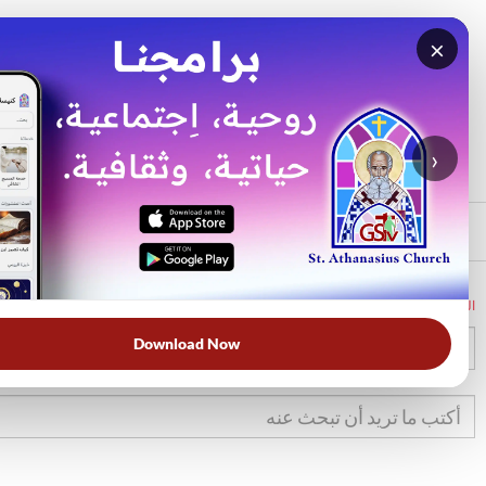
×
بحث
الأكثر بحثًا
›
الرئيسي
الرئيسية
الكتاب المقدس
1صم
12
Download Now