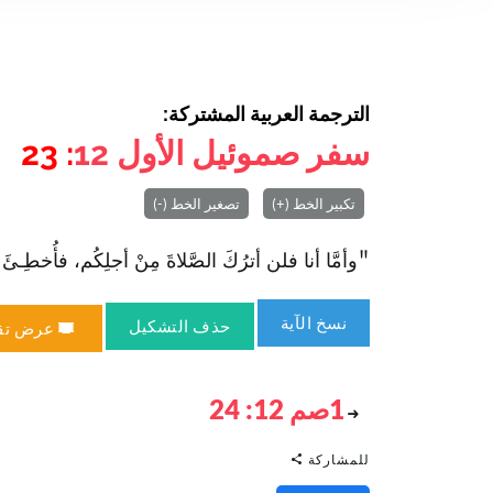
الترجمة العربية المشتركة:
سفر صموئيل الأول
12
: 23
تكبير الخط (+)
تصغير الخط (-)
"وأمَّا أنا فلن أترُكَ الصَّلاةَ مِنْ أجلِكُم، فأُخطِـئَ بِذلِكَ
نسخ الآية
حذف التشكيل
عرض تق
1صم 12: 24
للمشاركة