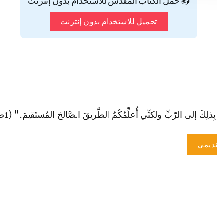
📥 حمّل الكتاب المقدس للاستخدام بدون إنترنت
تحميل للاستخدام بدون إنترنت
 إلى الرّبِّ ولكنِّي أُعلِّمُكُمُ الطَّريقَ الصَّالحَ المُستَقيمَ." (1صم 12: 23).
ديمي