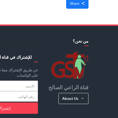
Share
من نحن؟
للإشتراك في قناة ا
عن طريق الإشتراك معنا س
على الواتساب.
قناة الراعي الصالح
About Us
إشترا