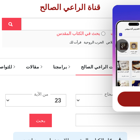
قناة الراعي الصالح
 في الويبسايت
بحث في الكتاب المقدس
:
خبزنا اليومي
الخلاص
الحرب الروحية
قرأت لك
‹
ة
خدمات الراعي الصالح
برامجنا
مقالات
للتواص
الإصحاح
من الآية
بحث