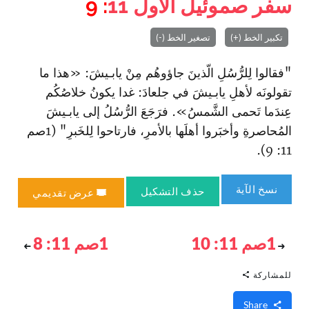
سفر صموئيل الأول
11
: 9
تكبير الخط (+)
تصغير الخط (-)
"فقالوا لِلرُّسُلِ الّذينَ جاؤوهُم مِنْ يابـيشَ: «هذا ما
تقولونَه لأهلِ يابـيشَ في جلعادَ: غدا يكونُ خلاصُكُم
عِندَما تَحمى الشَّمسُ». فرَجَعَ الرُّسُلُ إلى يابـيشَ
المُحاصرةِ وأخبَروا أهلَها بالأمرِ، فا‏رتاحوا لِلخَبرِ" (1صم
11: 9).
نسخ الآية
حذف التشكيل
عرض تقديمي
1صم 11: 10
1صم 11: 8
للمشاركة
Share