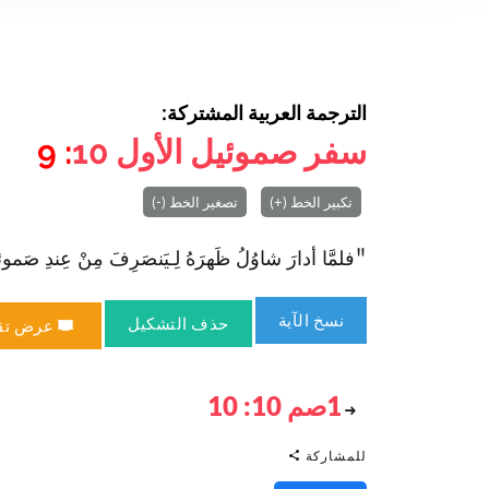
الترجمة العربية المشتركة:
سفر صموئيل الأول
10
: 9
تكبير الخط (+)
تصغير الخط (-)
"فلمَّا أدارَ شاوُلُ ظَهرَهُ لِـيَنصَرِفَ مِنْ عِندِ صَموئيلَ، بَد
نسخ الآية
حذف التشكيل
عرض تق
1صم 10: 10
للمشاركة