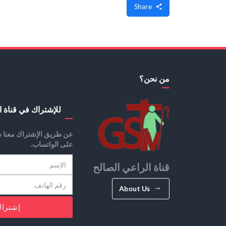
Share
من نحن؟
للإشتراك في قناة ا
عن طريق الإشتراك معنا س
على الواتساب.
قناة الراعي الصالح
About Us
إشترا