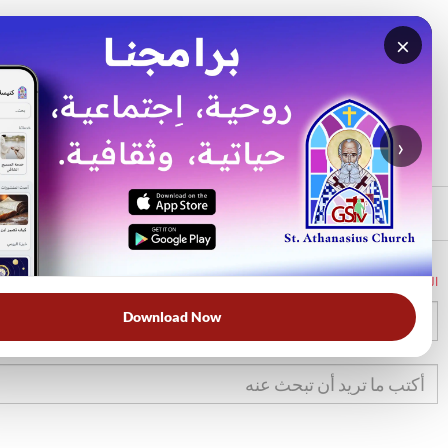
×
بحث
الأكثر بحثًا
›
الرئيسي
الرئيسية
الكتاب المقدس
1صم
10
Download Now