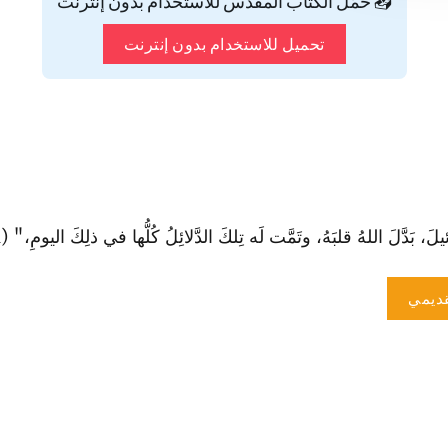
📥 حمّل الكتاب المقدس للاستخدام بدون إنترنت
تحميل للاستخدام بدون إنترنت
َّلَ اللهُ قلبَهُ، وتَمَّت لَه تِلكَ الدَّلائِلُ كُلُّها في ذلِكَ اليومِ،" (1صم 10: 9).
ديمي