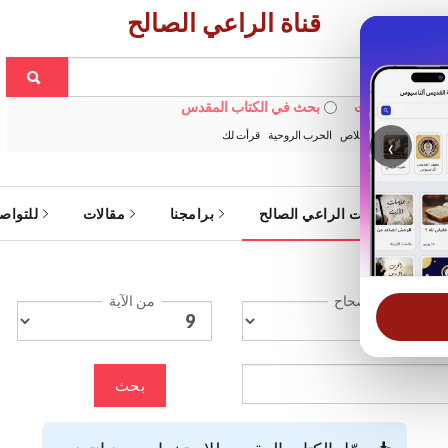
قناة الراعي الصالح
 في الويبسايت
بحث في الكتاب المقدس
:
خبزنا اليومي
الخلاص
الحرب الروحية
قرأت لك
‹
ة
خدمات الراعي الصالح
برامجنا
مقالات
للتواص
الإصحاح
من الآية
بحث