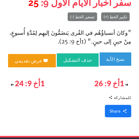
سفر أخبار الأيام الأول
9
: 25
تكبير الخط (+)
تصغير الخط (-)
"وكانَ أنسباؤُهُم في القُرى يَنضَمُّونَ إليهِم لِمُدَّةِ أُسبوعٍ،
مِنْ حينٍ إلى حينٍ." (1أخ 9: 25).
نسخ الآية
حذف التشكيل
عرض تقديمي
1أخ 9: 26
1أخ 9: 24
للمشاركة
Share