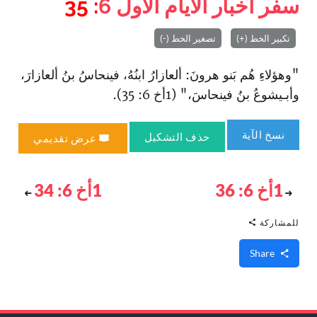
سفر أخبار الأيام الأول
6
: 35
تكبير الخط (+)
تصغير الخط (-)
"وهؤلاءِ هُم بَنو هرونَ: ألعازارُ ا‏بنُهُ، فينحاسُ بنُ ألعازارَ،
وأبـيشوعُ بنُ فينحاسَ،" (1أخ 6: 35).
نسخ الآية
حذف التشكيل
عرض تقديمي
1أخ 6: 36
1أخ 6: 34
للمشاركة
Share