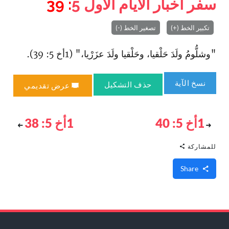
سفر أخبار الأيام الأول
5
: 39
تكبير الخط (+)
تصغير الخط (-)
"وشلُّومُ ولَدَ حَلْقيا، وحَلْقيا ولَدَ عزَرْيا،" (1أخ 5: 39).
نسخ الآية
حذف التشكيل
عرض تقديمي
1أخ 5: 40
1أخ 5: 38
للمشاركة
Share