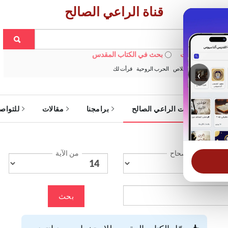
قناة الراعي الصالح
 في الويبسايت
بحث في الكتاب المقدس
:
خبزنا اليومي
الخلاص
الحرب الروحية
قرأت لك
‹
ة
خدمات الراعي الصالح
برامجنا
مقالات
للتواص
الإصحاح
من الآية
بحث