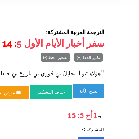
الترجمة العربية المشتركة:
سفر أخبار الأيام الأول
5
: 14
تكبير الخط (+)
تصغير الخط (-)
"هؤلاءِ بَنو أبـيجايِلَ بنِ حُوري بنِ ياروحَ بنِ جلعادَ بنِ
نسخ الآية
حذف التشكيل
عرض تق
1أخ 5: 15
للمشاركة