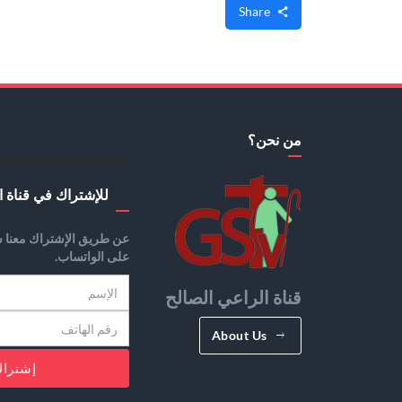
Share
من نحن؟
للإشتراك في قناة ا
عن طريق الإشتراك معنا س
على الواتساب.
قناة الراعي الصالح
About Us
إشترا