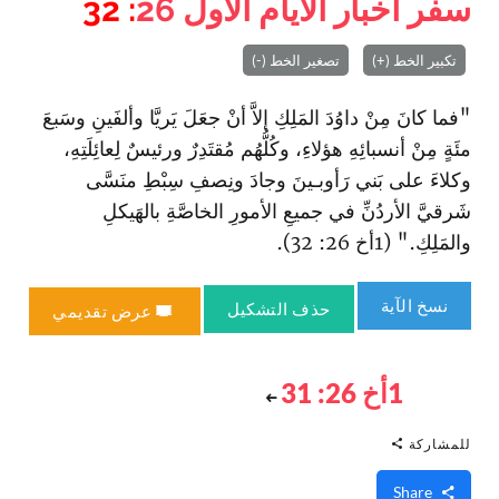
سفر أخبار الأيام الأول
26
: 32
تكبير الخط (+)
تصغير الخط (-)
"فما كانَ مِنْ داوُدَ المَلِكِ إلاَّ أنْ جعَلَ يَريَّا وألفَينِ وسَبعَ
مئَةٍ مِنْ أنسبائِهِ هؤلاءِ، وكُلُّهُم مُقتَدِرٌ ورئيسٌ لِعائِلَتِهِ،
وكلاءَ على بَني رَأوبـينَ وجادَ ونِصفِ سِبْطِ منَسَّى
شَرقيَّ الأردُنِّ في جميعِ الأمورِ الخاصَّةِ بالهَيكلِ
والمَلِكِ." (1أخ 26: 32).
نسخ الآية
حذف التشكيل
عرض تقديمي
1أخ 26: 31
للمشاركة
Share