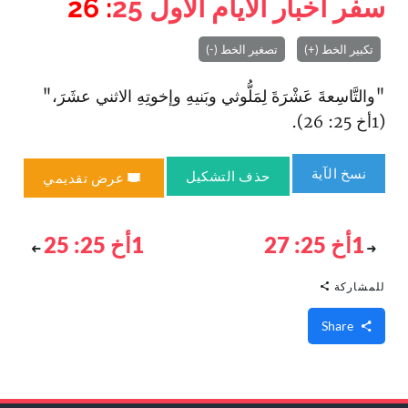
سفر أخبار الأيام الأول
25
: 26
تكبير الخط (+)
تصغير الخط (-)
"والتَّاسِعةَ عَشْرَةَ لِمَلُّوثي وبَنيهِ وإخوتِهِ الاثني عشَرَ،"
(1أخ 25: 26).
نسخ الآية
حذف التشكيل
عرض تقديمي
1أخ 25: 27
1أخ 25: 25
للمشاركة
Share