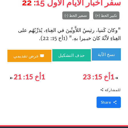
سفر أخبار الأيام الأول
15
: 22
تكبير الخط (+)
تصغير الخط (-)
"وكانَ كَننيا، رئيسُ اللاَّويِّينَ في الغِناءِ‌، يُدَرِّبُهُم على
الغِناءِ لأنَّهُ كانَ خبـيرا بهِ." (1أخ 15: 22).
نسخ الآية
حذف التشكيل
عرض تقديمي
1أخ 15: 23
1أخ 15: 21
للمشاركة
Share