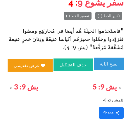
سفر يشوع
9
: 4
تكبير الخط (+)
تصغير الخط (-)
"فا‏ستَخدَموا الحيلَةَ هُم أيضا في مُحاربَتِهِ ومضَوا
فتَزوَّدوا وحَمَّلوا حميرَهُم أكياسا عتيقَةً ودِنانَ خمرٍ عتيقةً
مُشَقَّقةً مُرَقَّعةً" (يش 9: 4).
نسخ الآية
حذف التشكيل
عرض تقديمي
يش 9: 5
يش 9: 3
للمشاركة
Share