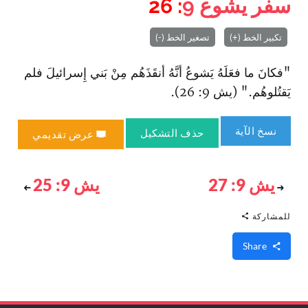
سفر يشوع
9
: 26
تكبير الخط (+)
تصغير الخط (-)
"فكانَ ما فعَلَهُ يَشوعُ أنَّهُ أنقَذَهُم مِنْ بَني إِسرائيلَ فلم
يَقتُلوهُم." (يش 9: 26).
نسخ الآية
حذف التشكيل
عرض تقديمي
يش 9: 27
يش 9: 25
للمشاركة
Share