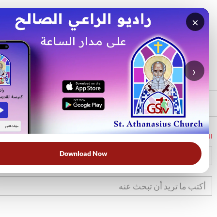
×
بحث
الأكثر بحثًا
›
الرئيسي
الرئيسية
الكتاب المقدس
يش
9
Download Now