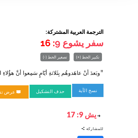
الترجمة العربية المشتركة:
سفر يشوع
9
: 16
تكبير الخط (+)
تصغير الخط (-)
"وبَعدَ أنْ عاهَدوهُم بِثَلاثةِ أيّامٍ سَمِعوا أنَّ هؤُلاءِ 
نسخ الآية
حذف التشكيل
عرض تق
يش 9: 17
للمشاركة