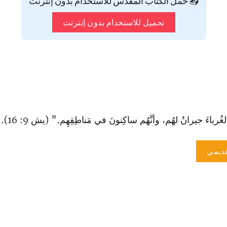
📥 حمّل الكتاب المقدس للاستخدام بدون إنترنت
تحميل للاستخدام بدون إنترنت
الغُرباءَ جيرانٌ لهُم، وأنَّهُم ساكِنونَ في مَناطِقِهِم." (يش 9: 16).
ديمي