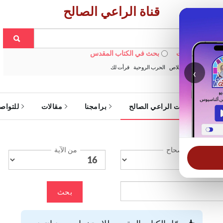
قناة الراعي الصالح
 في الويبسايت
بحث في الكتاب المقدس
:
خبزنا اليومي
الخلاص
الحرب الروحية
قرأت لك
‹
ة
خدمات الراعي الصالح
برامجنا
مقالات
للتواص
الإصحاح
من الآية
بحث