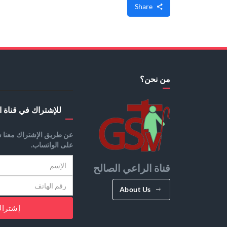
Share
من نحن؟
للإشتراك في قناة ا
عن طريق الإشتراك معنا س
على الواتساب.
قناة الراعي الصالح
About Us
إشترا