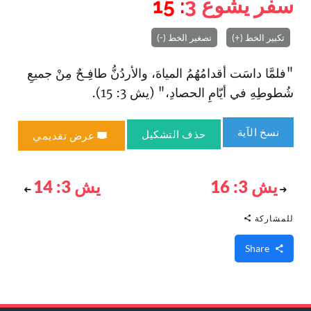
سفر يشوع
3
: 15
تكبير الخط (+)
تصغير الخط (-)
"فلمَّا داسَت أقدامُهُمُ المياهَ، والأردُنُّ طافِـحٌ مِنْ جميعِ
شُطوطِهِ في أيّامِ الحصادِ‌،" (يش 3: 15).
نسخ الآية
حذف التشكيل
عرض تقديمي
يش 3: 16
يش 3: 14
للمشاركة
Share