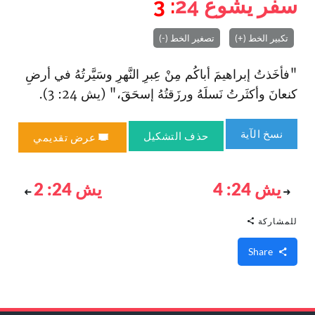
سفر يشوع
24
: 3
تكبير الخط (+)
تصغير الخط (-)
"فأخَذتُ إبراهيمَ أباكُم مِنْ عِبرِ النَّهرِ وسَيَّرتُهُ في أرضِ
كنعانَ وأكثَرتُ نَسلَهُ ورزَقتُهُ إسحَقَ‌،" (يش 24: 3).
نسخ الآية
حذف التشكيل
عرض تقديمي
يش 24: 4
يش 24: 2
للمشاركة
Share