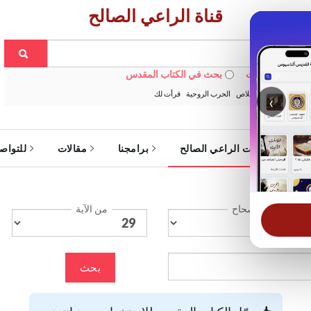
قناة الراعي الصالح
 في الويبسايت
بحث في الكتاب المقدس
:
خبزنا اليومي
الخلاص
الحرب الروحية
قرأت لك
‹
ة
خدمات الراعي الصالح
برامجنا
مقالات
للتواص
الإصحاح
من الآية
بحث