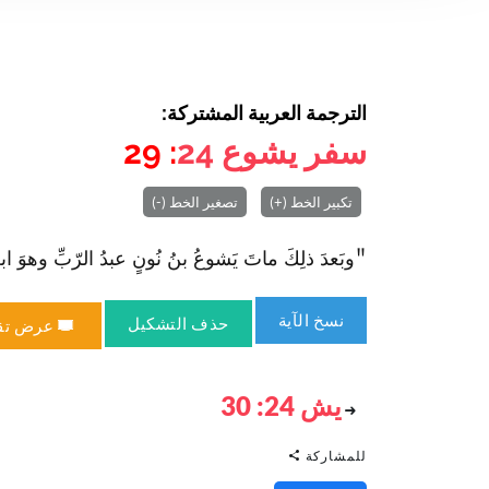
الترجمة العربية المشتركة:
سفر يشوع
24
: 29
تكبير الخط (+)
تصغير الخط (-)
"وبَعدَ ذلِكَ ماتَ يَشوعُ بنُ نُونٍ عبدُ الرّبِّ وهوَ ا‏بنُ
نسخ الآية
حذف التشكيل
عرض تق
يش 24: 30
للمشاركة