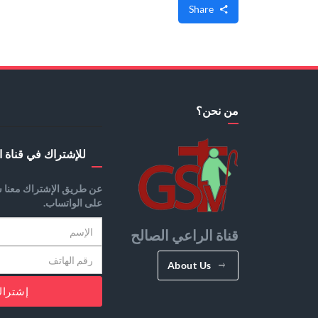
Share
من نحن؟
للإشتراك في قناة ا
عن طريق الإشتراك معنا س
على الواتساب.
قناة الراعي الصالح
About Us
إشترا