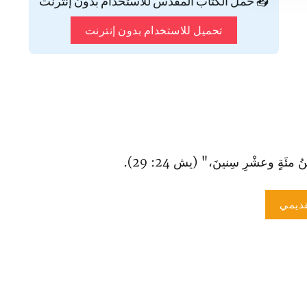
📥 حمّل الكتاب المقدس للاستخدام بدون إنترنت
تحميل للاستخدام بدون إنترنت
 مئَةٍ وعشْرِ سِنينَ،" (يش 24: 29).
ديمي