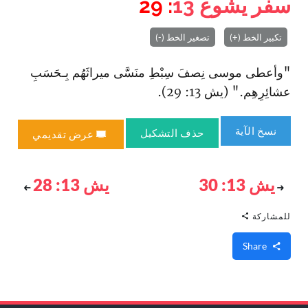
سفر يشوع
13
: 29
تكبير الخط (+)
تصغير الخط (-)
"وأعطى موسى نِصفَ سِبْطِ منَسَّى ميراثَهُم بِـحَسَبِ
عشائِرِهِم." (يش 13: 29).
نسخ الآية
حذف التشكيل
عرض تقديمي
يش 13: 30
يش 13: 28
للمشاركة
Share