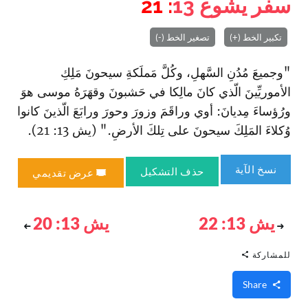
سفر يشوع
13
: 21
تكبير الخط (+)
تصغير الخط (-)
"وجميعَ مُدُنِ السَّهلِ، وكُلَّ مَملَكةِ سيحونَ مَلِكِ
الأموريِّينَ الّذي كانَ مالِكا في حَشبونَ وقهَرَهُ موسى هوَ
ورُؤساءَ مِديانَ: أوي وراقَمَ وزورَ وحورَ ورابَعَ الّذينَ كانوا
وُكلاءَ المَلِكَ سيحونَ على تِلكَ الأرضِ." (يش 13: 21).
نسخ الآية
حذف التشكيل
عرض تقديمي
يش 13: 22
يش 13: 20
للمشاركة
Share