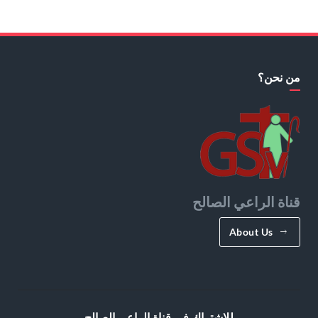
من نحن؟
قناة الراعي الصالح
About Us
للإشتراك في قناة الراعي الصالح