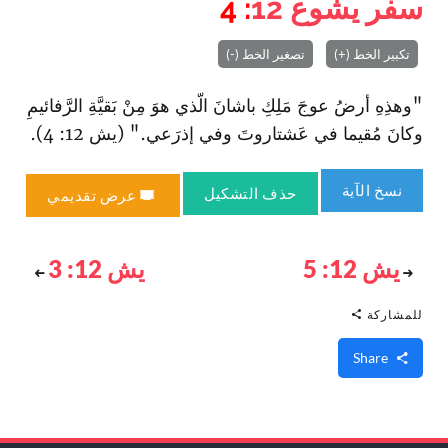
سفر يشوع
12
: 4
تكبير الخط (+)
تصغير الخط (-)
"وهذِهِ أرضُ عوجَ مَلِكِ باشانَ الّذي هوَ مِنْ بَقيَّةِ الرَّفائيمِ‌
وكانَ مُقيما في عَشتاروتَ وفي إذرَعي." (يش 12: 4).
نسخ الآية
حذف التشكيل
عرض تقديمي
يش 12: 5
يش 12: 3
للمشاركة
Share