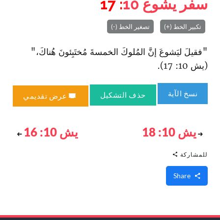
سفر يشوع
10
: 17
تكبير الخط (+)
تصغير الخط (-)
"فقيلَ ليَشوعَ إنَّ المُلوكَ الخمسةَ مُختَبِئونَ هُناكَ،"
(يش 10: 17).
نسخ الآية
حذف التشكيل
عرض تقديمي
يش 10: 18
يش 10: 16
للمشاركة
Share