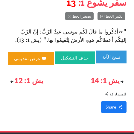
سفر يشوع
1
: 13
تكبير الخط (+)
تصغير الخط (-)
"«أذكُروا ما قالَ لكُم موسى عبدُ الرّبِّ: إنَّ الرّبَّ
إلهَكُم أعطاكُم هذِهِ الأرضَ لِتُقيمُوا بها." (يش 1: 13).
نسخ الآية
حذف التشكيل
عرض تقديمي
يش 1: 14
يش 1: 12
للمشاركة
Share