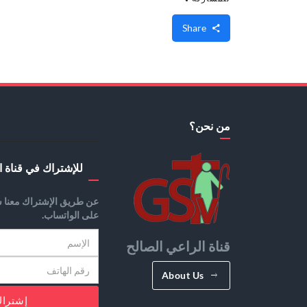
Share
من نحن؟
للإشتراك في قناة ا
عن طريق الإشتراك معنا س
على الواتساب.
قناة الراعي الصالح
About Us
إشترا