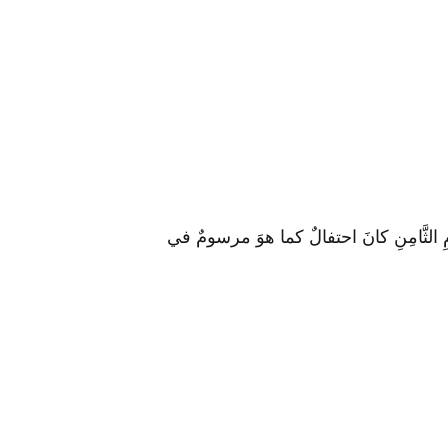
مِ الثَّامِنِ كانَ ا‏حتفالٌ كما هوَ مرسومٌ في