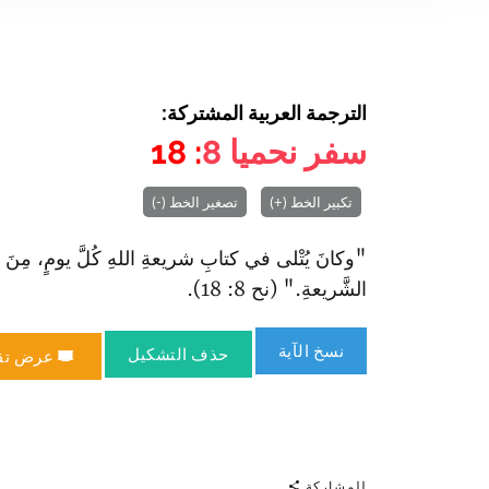
الترجمة العربية المشتركة:
سفر نحميا
8
: 18
تكبير الخط (+)
تصغير الخط (-)
"وكانَ يُتْلى في كتابِ شريعةِ اللهِ كُلَّ يومٍ، مِنَ ا
الشَّريعةِ." (نح 8: 18).
نسخ الآية
حذف التشكيل
عرض تق
للمشاركة