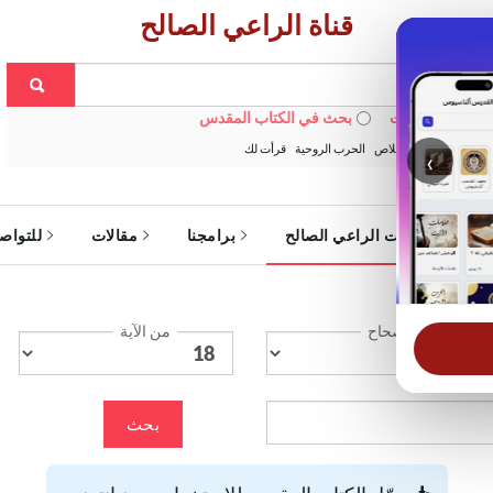
قناة الراعي الصالح
 في الويبسايت
بحث في الكتاب المقدس
:
خبزنا اليومي
الخلاص
الحرب الروحية
قرأت لك
‹
ة
خدمات الراعي الصالح
برامجنا
مقالات
للتواص
الإصحاح
من الآية
بحث