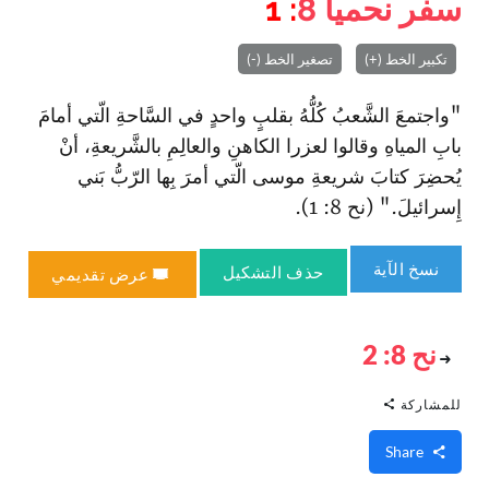
سفر نحميا
8
: 1
تكبير الخط (+)
تصغير الخط (-)
"وا‏جتمعَ الشَّعبُ كُلُّهُ بقلبٍ واحدٍ في السَّاحةِ الّتي أمامَ
بابِ المياهِ‌ وقالوا لعزرا الكاهنِ والعالِمِ بالشَّريعةِ، أنْ
يُحضِرَ كتابَ شريعةِ موسى الّتي أمرَ بِها الرّبُّ بَني
إِسرائيلَ." (نح 8: 1).
نسخ الآية
حذف التشكيل
عرض تقديمي
نح 8: 2
للمشاركة
Share