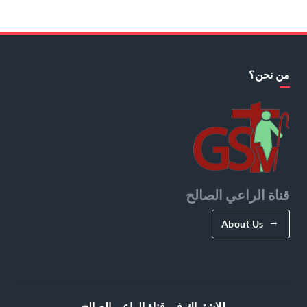
من نحن؟
قناة الراعي الصالح
About Us
للإشتراك في قناة الراعي الصالح