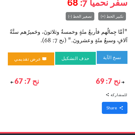
سفر نحميا
7
: 68
تكبير الخط (+)
تصغير الخط (-)
"أمَّا جِمالُهم فأربعُ مئَةٍ وخمسةٌ وثلاثونَ، وحَميرُهم ستَّةُ
آلافٍ وسبعُ مئَةٍ وعشرونَ‌." (نح 7: 68).
نسخ الآية
حذف التشكيل
عرض تقديمي
نح 7: 69
نح 7: 67
للمشاركة
Share