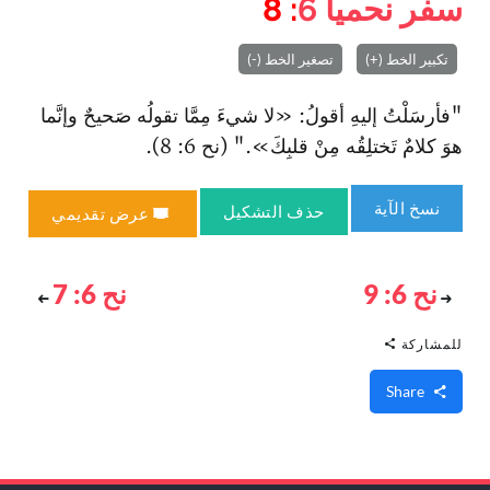
سفر نحميا
6
: 8
تكبير الخط (+)
تصغير الخط (-)
"فأرسَلْتُ إليهِ أقولُ: «لا شيءَ مِمَّا تقولُه صَحيحٌ وإنَّما
هوَ كلامٌ تَختلِقُه مِنْ قلبِكَ‌»." (نح 6: 8).
نسخ الآية
حذف التشكيل
عرض تقديمي
نح 6: 9
نح 6: 7
للمشاركة
Share