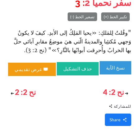
سفر نحميا
2
: 3
تكبير الخط (+)
تصغير الخط (-)
"وقُلتُ لِلمَلكِ: «يحيا المَلِكُ إلى الأبدِ. كيفَ لا يكونُ
وَجهي مُكتئِبا والمدينةُ الّتي هيَ موضِعُ مقابرِ آبائي حلَّ
بها الخرابُ وأُحرِقت أبوابُها بالنَّارِ‌؟»" (نح 2: 3).
نسخ الآية
حذف التشكيل
عرض تقديمي
نح 2: 4
نح 2: 2
للمشاركة
Share