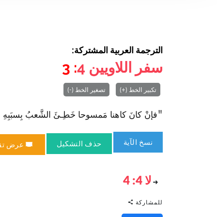
الترجمة العربية المشتركة:
سفر اللاويين
4
: 3
تكبير الخط (+)
تصغير الخط (-)
"فإنْ كانَ كاهنا مَمسوحا خَطِـئَ الشَّعبُ بِسبَبِهِ فعلَيهِ
نسخ الآية
حذف التشكيل
عرض تق
لا 4: 4
للمشاركة