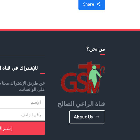
Share
من نحن؟
للإشتراك في قناة ا
عن طريق الإشتراك معنا س
على الواتساب.
قناة الراعي الصالح
About Us
إشترا