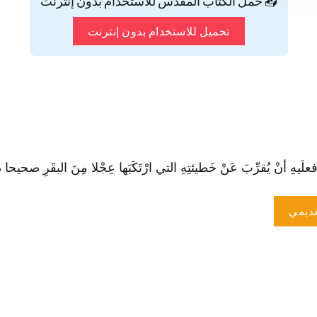
📥 حمّل الكتاب المقدس للاستخدام بدون إنترنت
تحميل للاستخدام بدون إنترنت
 أنْ يُقرِّبَ عَنْ خَطيئتِهِ التي ا‏رْتَكَبَها عِجْلا مِنَ البقَرِ صحيحا ذبـيح
ديمي