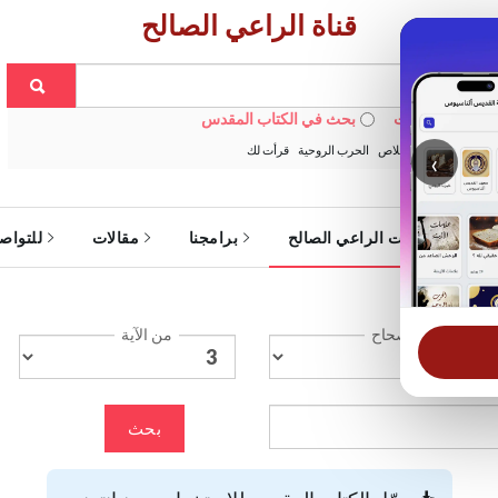
قناة الراعي الصالح
 في الويبسايت
بحث في الكتاب المقدس
:
خبزنا اليومي
الخلاص
الحرب الروحية
قرأت لك
‹
ة
خدمات الراعي الصالح
برامجنا
مقالات
للتواص
الإصحاح
من الآية
بحث