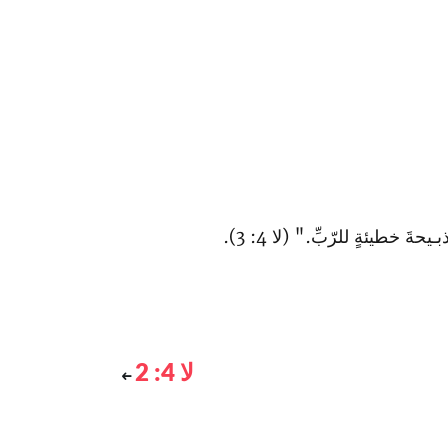
ةَ خطيئةٍ‌ للرّبِّ." (لا 4: 3).
لا 4: 2