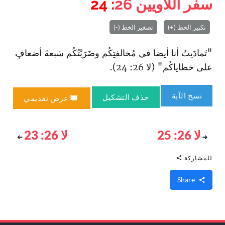
سفر اللاويين
26
: 24
تكبير الخط (+)
تصغير الخط (-)
"تَمادَيتُ أنا أيضا في مُخالفتِكُم وضَرَبْتُكُم سَبعةَ أضعافٍ
على خطاياكُم" (لا 26: 24).
نسخ الآية
حذف التشكيل
عرض تقديمي
لا 26: 25
لا 26: 23
للمشاركة
Share