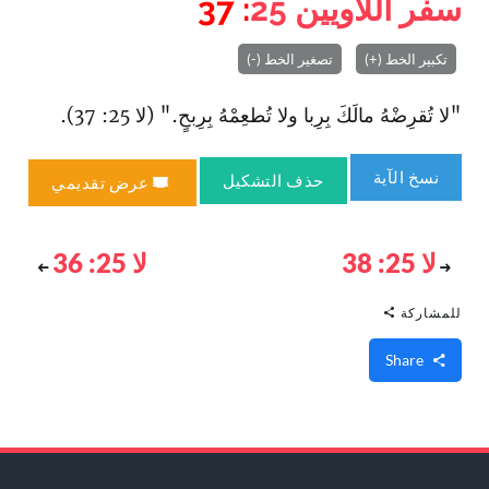
سفر اللاويين
25
: 37
تكبير الخط (+)
تصغير الخط (-)
"لا تُقرِضْهُ مالَكَ بِرِبا ولا تُطعِمْهُ بِرِبحٍ‌." (لا 25: 37).
نسخ الآية
حذف التشكيل
عرض تقديمي
لا 25: 38
لا 25: 36
للمشاركة
Share