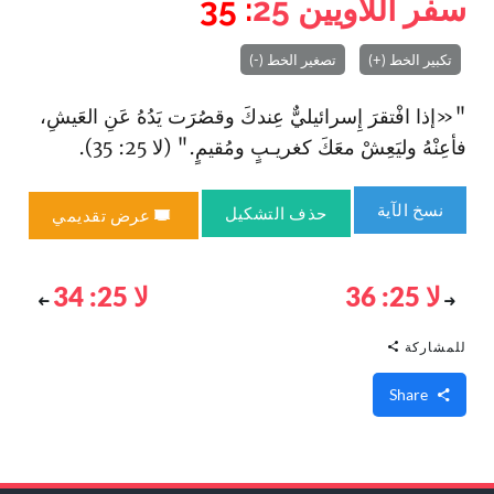
سفر اللاويين
25
: 35
تكبير الخط (+)
تصغير الخط (-)
"«إذا ا‏فْتقرَ إِسرائيليٌّ عِندكَ وقصُرَت يَدُهُ عَنِ العَيشِ،
فأعِنْهُ وليَعِشْ معَكَ كغريـبٍ ومُقيمٍ‌." (لا 25: 35).
نسخ الآية
حذف التشكيل
عرض تقديمي
لا 25: 36
لا 25: 34
للمشاركة
Share