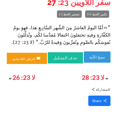
سفر اللاويين
23
: 27
تكبير الخط (+)
تصغير الخط (-)
"«أمَّا اليومُ العاشرُ مِنَ الشَّهر السَّابِـعِ هذا، فهوَ يومُ
الكفَّارةِ وفيهِ تحتفلونَ ا‏حْتفالا مُقدَّسا لكُم، وتُذلِّلونَ
نُفوسَكُم بالصَّومِ وتُقرِّبونَ وَقيدةً للرّبِّ‌." (لا 23: 27).
نسخ الآية
حذف التشكيل
عرض تقديمي
لا 23: 28
لا 23: 26
للمشاركة
Share