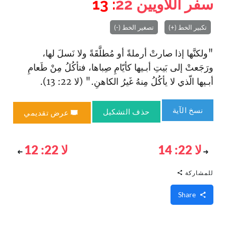
سفر اللاويين
22
: 13
تكبير الخط (+)
تصغير الخط (-)
"ولكنَّها إذا صارتْ أرملةً أو مُطلَّقَةً ولا نَسلَ لها،
ورَجَعتْ إلى بَيتِ أبـيها كأيّامِ صِباها، فتأكُلُ مِنْ طَعامِ
أبـيها الّذي لا يأكُلُ مِنهُ غَيرُ الكاهنِ." (لا 22: 13).
نسخ الآية
حذف التشكيل
عرض تقديمي
لا 22: 14
لا 22: 12
للمشاركة
Share