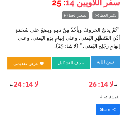
سفر اللاويين
14
: 25
تكبير الخط (+)
تصغير الخط (-)
"ثُمَّ يذبَحُ الخروفَ ويأخُذُ مِنْ دمِهِ ويضَعُ على شَحْمَةِ
أذُنِ المُتَطَهِّرِ اليُمنى، وعلى إبهامِ يَدِهِ اليُمنى، وعلى
إبهامِ رجْلِهِ اليُمنى." (لا 14: 25).
نسخ الآية
حذف التشكيل
عرض تقديمي
لا 14: 26
لا 14: 24
للمشاركة
Share