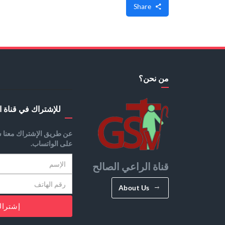
Share
من نحن؟
للإشتراك في قناة ا
عن طريق الإشتراك معنا س
على الواتساب.
قناة الراعي الصالح
About Us
إشترا