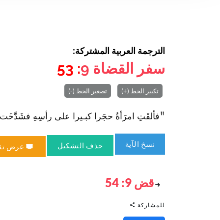
الترجمة العربية المشتركة:
سفر القضاة
9
: 53
تكبير الخط (+)
تصغير الخط (-)
"فألقَتِ ا‏مرَأةٌ حجَرا كبـيرا على رأسِهِ فشَدَّخَت جُم
نسخ الآية
حذف التشكيل
عرض تق
قض 9: 54
للمشاركة