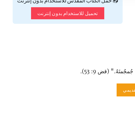
📥 حمّل الكتاب المقدس للاستخدام بدون إنترنت
تحميل للاستخدام بدون إنترنت
جُمتَهُ." (قض 9: 53).
ديمي