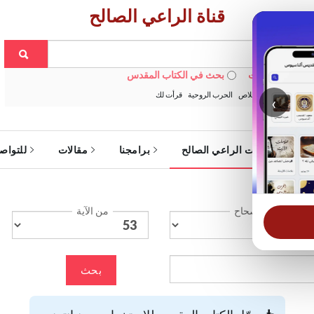
قناة الراعي الصالح
 في الويبسايت
بحث في الكتاب المقدس
:
خبزنا اليومي
الخلاص
الحرب الروحية
قرأت لك
‹
ة
خدمات الراعي الصالح
برامجنا
مقالات
للتواص
الإصحاح
من الآية
بحث