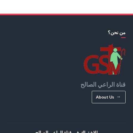
من نحن؟
قناة الراعي الصالح
About Us
للإشتراك في قناة الراعي الصالح