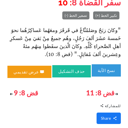
سفر القضاة
8
: 10
تكبير الخط (+)
تصغير الخط (-)
"وكانَ زبَحُ وصَلمُنَّاعُ في قَرقَرَ‌ ومعَهُما عَساكِرُهُما نحوَ
خَمسةَ عشَرَ ألفَ رَجُلٍ، وهُم جميعُ مِنْ بَقيَ مِنْ عَسكرِ
أهلِ الصَّحراءِ كُلِّهِ. وكانَ الّذينَ سقَطوا مِنهُم مئةً
وعِشرينَ ألفَ مُقاتِلٍ." (قض 8: 10).
نسخ الآية
حذف التشكيل
عرض تقديمي
قض 8: 11
قض 8: 9
للمشاركة
Share