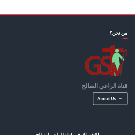
من نحن؟
قناة الراعي الصالح
About Us
للإشتراك في قناة الراعي الصالح