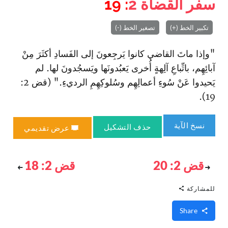
سفر القضاة
2
: 19
تكبير الخط (+)
تصغير الخط (-)
"وإذا ماتَ القاضي كانوا يَرجِعونَ إلى الفَسادِ أكثَرَ مِنْ
آبائِهِم، با‏تِّباعِ آلِهةٍ أُخرى يَعبُدونَها ويَسجُدونَ لها. لم
يَحيدوا عَنْ سُوءِ أعمالِهِم وسُلوكِهِمِ الرديءِ." (قض 2:
19).
نسخ الآية
حذف التشكيل
عرض تقديمي
قض 2: 20
قض 2: 18
للمشاركة
Share