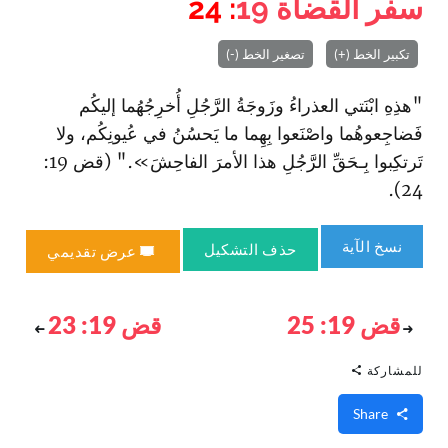
سفر القضاة
19
: 24
تكبير الخط (+)
تصغير الخط (-)
"هذِهِ ا‏بْنَتي العذراءُ وزَوجَةُ الرَّجُلِ أُخرِجُهُما إليكُم
فَضاجِعوهُما وا‏صْنَعوا بِهِما ما يَحسُنُ في عُيونِكُم، ولا
تَرتكِبوا بِـحَقِّ الرَّجُلِ هذا الأمرَ الفاحِشَ»." (قض 19:
24).
نسخ الآية
حذف التشكيل
عرض تقديمي
قض 19: 25
قض 19: 23
للمشاركة
Share