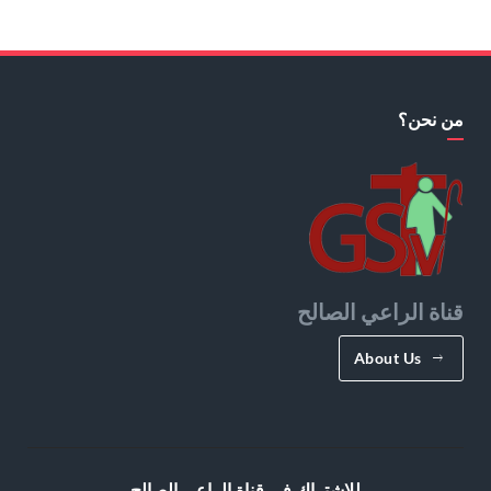
من نحن؟
قناة الراعي الصالح
About Us
للإشتراك في قناة الراعي الصالح