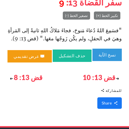
سفر القضاة
13
: 9
تكبير الخط (+)
تصغير الخط (-)
"فسَمِعَ اللهُ دُعاءَ مَنوحَ، فجاءَ مَلاكُ اللهِ ثانيةً إلى المَرأةِ
وهيَ في الحقلِ، ولم يكُن زَوجُها معَها." (قض 13: 9).
نسخ الآية
حذف التشكيل
عرض تقديمي
قض 13: 10
قض 13: 8
للمشاركة
Share