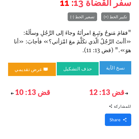
سفر القضاة
13
: 11
تكبير الخط (+)
تصغير الخط (-)
"فقامَ مَنوحُ وتَبِـعَ ا‏مرأتَهُ وجاءَ إلى الرَّجُلِ وسألَهُ:
«أأنتَ الرَّجُلُ الّذي تكَلَّمَ معَ ا‏مْرَأتي؟» فأجابَ: «أنا
هوَ»." (قض 13: 11).
نسخ الآية
حذف التشكيل
عرض تقديمي
قض 13: 12
قض 13: 10
للمشاركة
Share