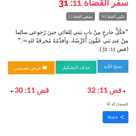
سفر القضاة
11
: 31
تكبير الخط (+)
تصغير الخط (-)
"فكُلُّ خارجٍ مِنْ بابِ بَيتي لِلقائي حينَ رُجوعي سالِما
مِنْ عِندِ بَني عَمُّونَ أُكرِّسُهُ، وأقدِّمُهُ مُحرقَةً للهِ»."
(قض 11: 31).
نسخ الآية
حذف التشكيل
عرض تقديمي
قض 11: 32
قض 11: 30
للمشاركة
Share