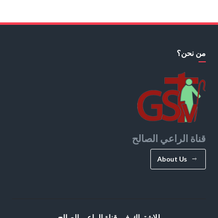
من نحن؟
قناة الراعي الصالح
About Us
للإشتراك في قناة الراعي الصالح