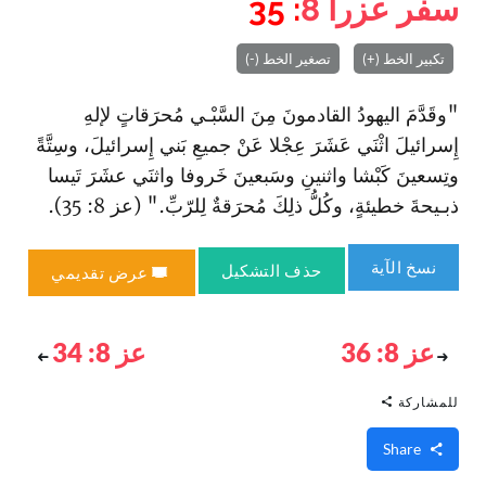
سفر عزرا
8
: 35
تكبير الخط (+)
تصغير الخط (-)
"وقَدَّمَ اليهودُ القادمونَ مِنَ السَّبْـي مُحرَقاتٍ لإلهِ
إِسرائيلَ ا‏ثْنَي عَشَرَ عِجْلا عَنْ جميعِ بَني إِسرائيلَ، وسِتَّةً
وتِسعينَ كَبْشا وا‏ثنينِ وسَبعينَ خَروفا وا‏ثنَي عشَرَ تَيسا
ذبـيحةَ خطيئةٍ، وكُلُّ ذلِكَ مُحرَقةٌ لِلرّبِّ." (عز 8: 35).
نسخ الآية
حذف التشكيل
عرض تقديمي
عز 8: 36
عز 8: 34
للمشاركة
Share