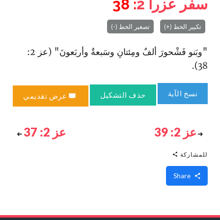
سفر عزرا
2
: 38
تكبير الخط (+)
تصغير الخط (-)
"وبَنو فَشْحورَ ألفٌ ومِئتانِ وسَبعةٌ وأربَعونَ" (عز 2:
38).
نسخ الآية
حذف التشكيل
عرض تقديمي
عز 2: 39
عز 2: 37
للمشاركة
Share