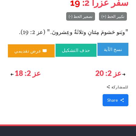
سفر عزرا
2
: 19
تكبير الخط (+)
تصغير الخط (-)
"وبَنو حَشومَ مِئتانِ وثلاثَةٌ وعِشرونَ." (عز 2: 19).
نسخ الآية
حذف التشكيل
عرض تقديمي
عز 2: 20
عز 2: 18
للمشاركة
Share