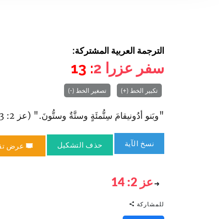
الترجمة العربية المشتركة:
سفر عزرا
2
: 13
تكبير الخط (+)
تصغير الخط (-)
"وبَنو أدُونيقامَ سِتُّمئَةٍ وستَّةٌ وستُّونَ." (عز 2: 13).
نسخ الآية
حذف التشكيل
عرض تق
عز 2: 14
للمشاركة