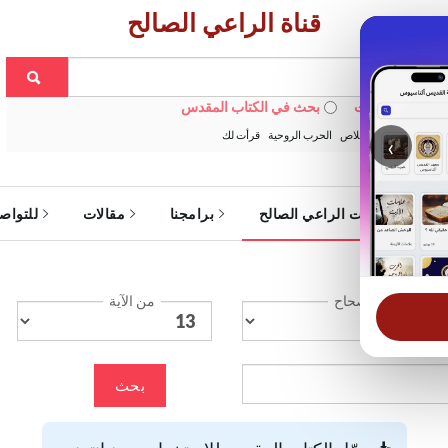
قناة الراعي الصالح
 في الويبسايت
بحث في الكتاب المقدس
:
خبزنا اليومي
الخلاص
الحرب الروحية
قرأت لك
‹
ة
خدمات الراعي الصالح
برامجنا
مقالات
للتواص
الإصحاح
من الآية
بحث