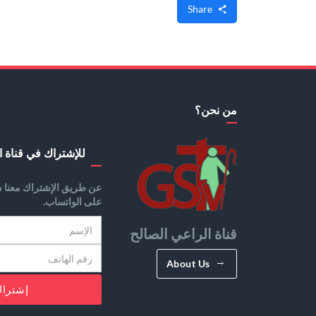
Share
من نحن؟
للإشتراك في قناة ا
عن طريق الإشتراك معنا س
على الواتساب.
قناة الراعي الصالح
About Us
إشترا