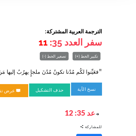
الترجمة العربية المشتركة:
سفر العدد
35
: 11
تكبير الخط (+)
تصغير الخط (-)
"فعَيِّنوا لكُم مُدُنا تكونُ مُدُنَ ملجإٍ يهرُبُ إليها مَنْ قت
نسخ الآية
حذف التشكيل
عرض تق
عد 35: 12
للمشاركة