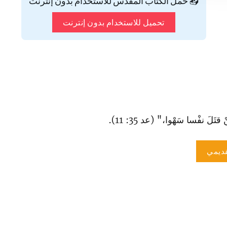
📥 حمّل الكتاب المقدس للاستخدام بدون إنترنت
تحميل للاستخدام بدون إنترنت
َلَ نفْسا سَهْوا‌،" (عد 35: 11).
ديمي