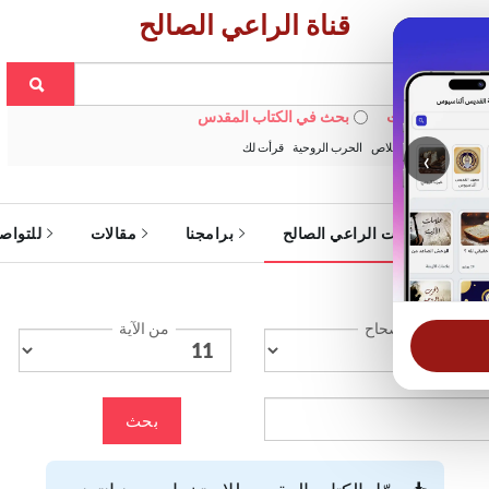
قناة الراعي الصالح
 في الويبسايت
بحث في الكتاب المقدس
:
خبزنا اليومي
الخلاص
الحرب الروحية
قرأت لك
‹
ة
خدمات الراعي الصالح
برامجنا
مقالات
للتواص
الإصحاح
من الآية
بحث