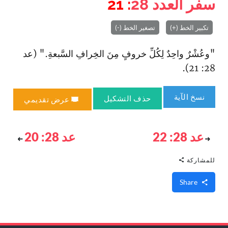
سفر العدد
28
: 21
تكبير الخط (+)
تصغير الخط (-)
"وعُشْرٌ واحِدٌ لِكُلِّ خروفٍ مِنَ الخِرافِ السَّبعةِ." (عد
28: 21).
نسخ الآية
حذف التشكيل
عرض تقديمي
عد 28: 22
عد 28: 20
للمشاركة
Share