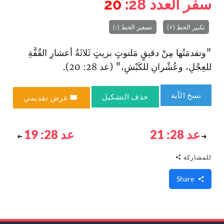
سفر العدد
28
: 20
تكبير الخط (+)
تصغير الخط (-)
"وتقدمَتُها مِنْ دقيقٍ مَلتوتٍ بزيتٍ ثَلاثَةُ أعشارِ القُفَّةِ
للعِجْلِ، وعُشْرانِ للكَبْشِ،" (عد 28: 20).
نسخ الآية
حذف التشكيل
عرض تقديمي
عد 28: 21
عد 28: 19
للمشاركة
Share