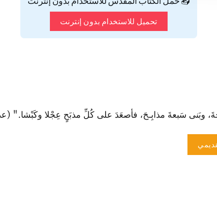
📥 حمّل الكتاب المقدس للاستخدام بدون إنترنت
تحميل للاستخدام بدون إنترنت
َنى سَبعةَ مذابِـحَ، فأصعَدَ على كُلِّ مذبَحٍ عِجْلا وكَبْشا." (عد 23: 14)
ديمي