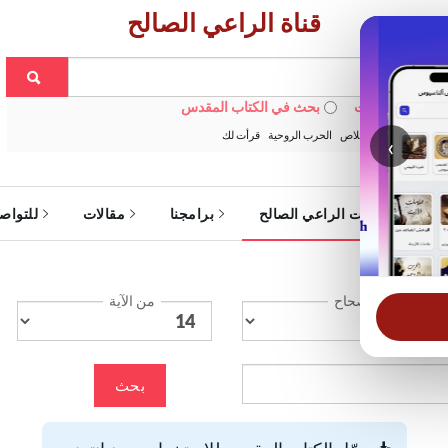
قناة الراعي الصالح
 في الويبسايت
بحث في الكتاب المقدس
:
خبزنا اليومي
الخلاص
الحرب الروحية
قرأت لك
‹
ة
خدمات الراعي الصالح
برامجنا
مقالات
للتواص
الإصحاح
من الآية
بحث