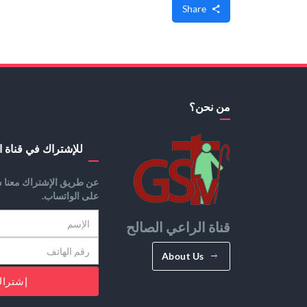
Share
من نحن؟
للإشتراك في قناة ا
عن طريق الإشتراك معنا س
على الواتساب.
قناة الراعي الصالح
About Us
إشترا