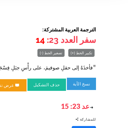
الترجمة العربية المشتركة:
سفر العدد
23
: 14
تكبير الخط (+)
تصغير الخط (-)
"فأخذَهُ إلى حقلِ صوفيمَ‌، على رأْسِ جبَلِ فِسْجَةَ، وب
نسخ الآية
حذف التشكيل
عرض تق
عد 23: 15
للمشاركة