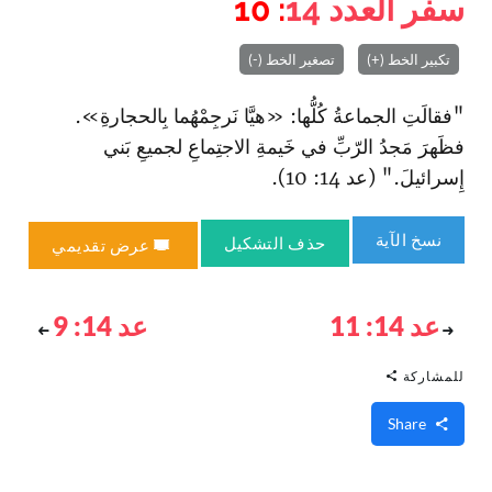
سفر العدد
14
: 10
تكبير الخط (+)
تصغير الخط (-)
"فقالَتِ الجماعةُ كُلُّها: «هيَّا نَرجِمْهُما بِالحجارةِ».
فظَهرَ مَجدُ الرّبِّ في خَيمةِ الاجتِماعِ لجميعِ بَني
إِسرائيلَ." (عد 14: 10).
نسخ الآية
حذف التشكيل
عرض تقديمي
عد 14: 11
عد 14: 9
للمشاركة
Share