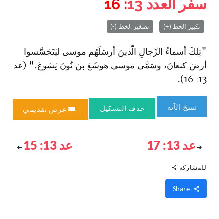
سفر العدد
13
: 16
تكبير الخط (+)
تصغير الخط (-)
"تِلكَ أسماءُ الرِّجالِ الّذينَ أرسَلَهُم موسى ليَتَجَسَّسوا
أرضَ كنعانَ، وسَمَّى موسى هوشَعَ بنَ نُونَ يَشوعَ‌." (عد
13: 16).
نسخ الآية
حذف التشكيل
عرض تقديمي
عد 13: 17
عد 13: 15
للمشاركة
Share